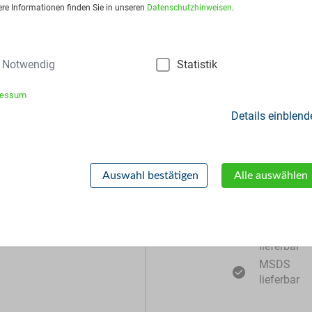
dardverpackung/Bereitstellungsart:
Big Bags
ere Informationen finden Sie in unseren
Datenschutzhinweisen
.
is:
Auf Anfrage
Notwendig
Statistik
frage stellen
ressum
Details einblend
Zusätzliche Inf
Auswahl bestätigen
Alle auswählen
Muster
lieferbar
MSDS
lieferbar