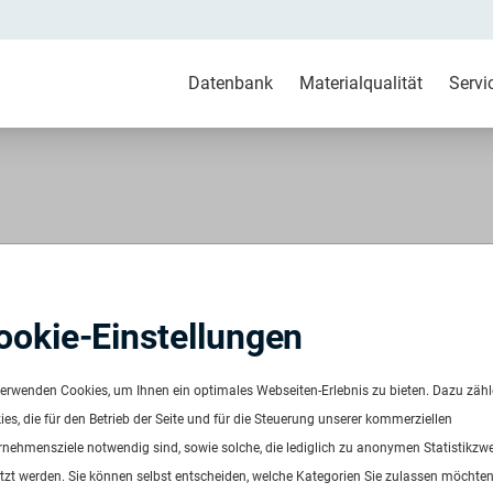
Datenbank
Materialqualität
Servi
 pre consumer grau
ookie-Einstellungen
Agglomerat ex Folie bedampft
699
verwenden Cookies, um Ihnen ein optimales Webseiten-Erlebnis zu bieten. Dazu zäh
ügbar ab:
Sofort
es, die für den Betrieb der Seite und für die Steuerung unserer kommerziellen
uenz:
Auf Anfrage
rnehmensziele notwendig sind, sowie solche, die lediglich zu anonymen Statistikzw
ge:
Auf Anfrage
tzt werden. Sie können selbst entscheiden, welche Kategorien Sie zulassen möchten