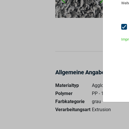
Stan
Weit
Pre
An
Imp
Allgemeine Angaben
Materialtyp
Agglomerat
Polymer
PP - 100%
Farbkategorie
grau
Verarbeitungsart
Extrusion