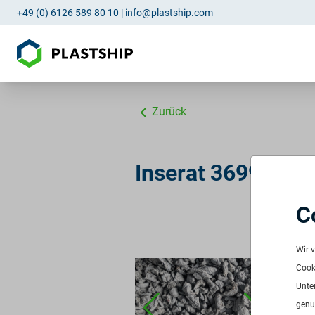
+49 (0) 6126 589 80 10
|
info@plastship.com
Zurück
Inserat 3699: PP
C
PP 
ID:
3
Wir 
Verf
Cooki
Freq
Unte
Men
genu