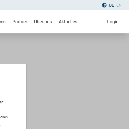
DE
EN
ces
Partner
Über uns
Aktuelles
Login
len
ecken
.