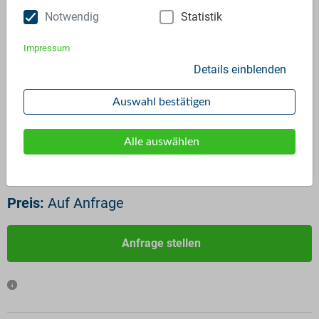
Notwendig
Statistik
Impressum
Details einblenden
LDPE Agglomerat
Auswahl bestätigen
ID:
3775
Verfügbar ab:
Sofort
Alle auswählen
Frequenz:
Auf Anfrage
Menge:
Auf Anfrage
Preis:
Auf Anfrage
Anfrage stellen