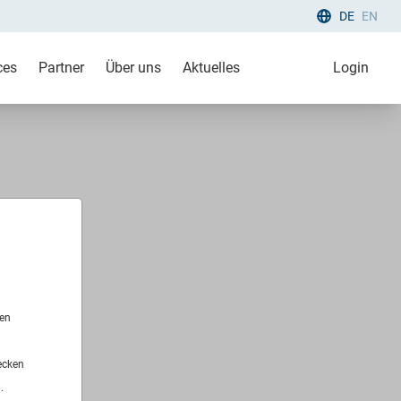
DE
EN
ces
Partner
Über uns
Aktuelles
Login
len
ecken
.