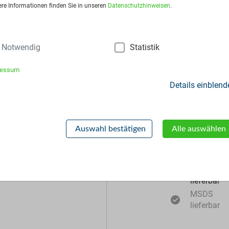
dardverpackung/Bereitstellungsart:
Big Bags
ere Informationen finden Sie in unseren
Datenschutzhinweisen
.
is:
Auf Anfrage
Notwendig
Statistik
frage stellen
ressum
Details einblend
Zusätzliche Inf
Auswahl bestätigen
Alle auswählen
Muster
lieferbar
MSDS
lieferbar