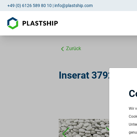
+49 (0) 6126 589 80 10
|
info@plastship.com
Zurück
Inserat 3792: PP
C
PP 
ID:
3
Wir 
Verf
Cooki
Freq
Unte
Men
genu