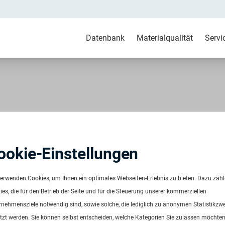
Datenbank
Materialqualität
Servi
 post consumer weiß
ookie-Einstellungen
Regranulat
792
verwenden Cookies, um Ihnen ein optimales Webseiten-Erlebnis zu bieten. Dazu zäh
ügbar ab:
Sofort
es, die für den Betrieb der Seite und für die Steuerung unserer kommerziellen
uenz:
Auf Anfrage
rnehmensziele notwendig sind, sowie solche, die lediglich zu anonymen Statistikzw
ge:
Auf Anfrage
tzt werden. Sie können selbst entscheiden, welche Kategorien Sie zulassen möchten