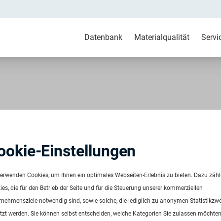
Datenbank
Materialqualität
Servi
-HD pre/post consumer
ookie-Einstellungen
Plastic Flakes
verwenden Cookies, um Ihnen ein optimales Webseiten-Erlebnis zu bieten. Dazu zäh
956
es, die für den Betrieb der Seite und für die Steuerung unserer kommerziellen
ügbar ab:
Sofort
rnehmensziele notwendig sind, sowie solche, die lediglich zu anonymen Statistikzw
uenz:
Auf Anfrage
tzt werden. Sie können selbst entscheiden, welche Kategorien Sie zulassen möchten