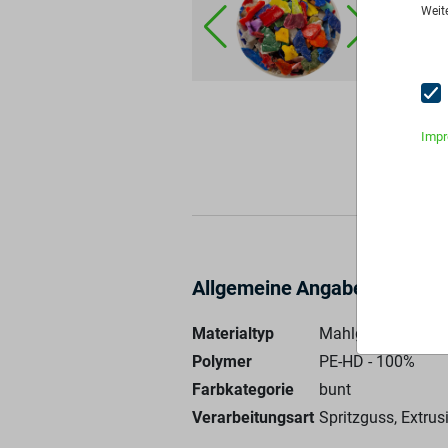
Men
Weit
Stan
Pre
An
Imp
Allgemeine Angaben
Materialtyp
Mahlgut
Polymer
PE-HD - 100%
Farbkategorie
bunt
Verarbeitungsart
Spritzguss, Extrus