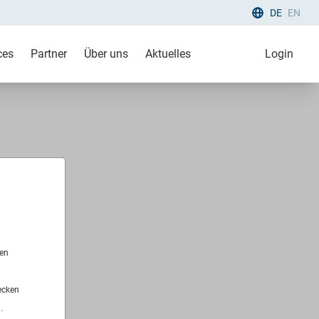
DE
EN
ces
Partner
Über uns
Aktuelles
Login
len
ecken
.