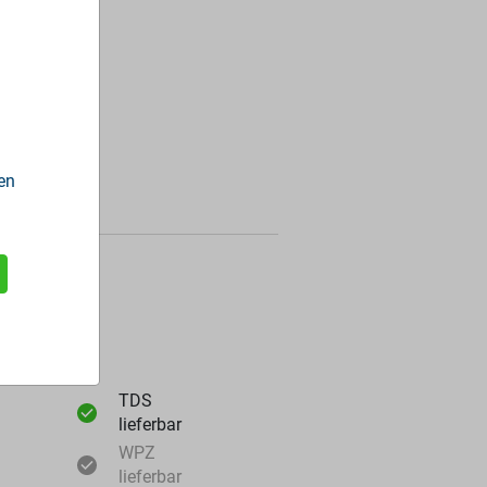
en
ormationen
TDS
lieferbar
WPZ
lieferbar