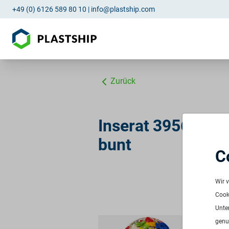
+49 (0) 6126 589 80 10
|
info@plastship.com
Zurück
Inserat 3956: PE
bunt
C
PE 
Wir 
ID:
3
Cooki
Verf
Unte
Freq
genu