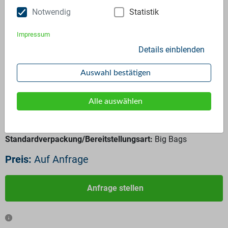
Notwendig
Statistik
Impressum
Details einblenden
HDPE Regranulat
Auswahl bestätigen
ID:
3964
Verfügbar ab:
Sofort
Alle auswählen
Frequenz:
Auf Anfrage
Menge:
Auf Anfrage
Standardverpackung/Bereitstellungsart:
Big Bags
Preis:
Auf Anfrage
Anfrage stellen