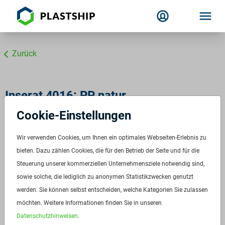
Zurück
Inserat 4016: PP natur
Cookie-Einstellungen
ID:
4016
Verfügbar ab:
Sofort
Wir verwenden Cookies, um Ihnen ein optimales Webseiten-Erlebnis zu
Frequenz:
bieten. Dazu zählen Cookies, die für den Betrieb der Seite und für die
Auf Anfrage
Steuerung unserer kommerziellen Unternehmensziele notwendig sind,
Menge:
Auf Anfrage
sowie solche, die lediglich zu anonymen Statistikzwecken genutzt
Preis:
Auf Anfrage
werden. Sie können selbst entscheiden, welche Kategorien Sie zulassen
möchten. Weitere Informationen finden Sie in unseren
Anfrage stellen
Datenschutzhinweisen
.