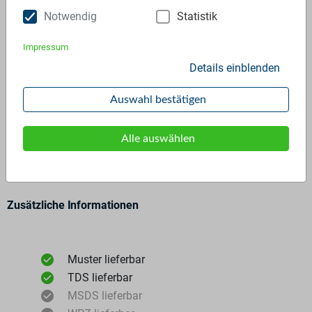
Notwendig
Statistik
Impressum
Details einblenden
Auswahl bestätigen
Allgemeine Angaben
Materialtyp
Neuware
Alle auswählen
Polymer
PP - 100%
Farbkategorie
natur
Zusätzliche Informationen
Muster lieferbar
TDS lieferbar
MSDS lieferbar