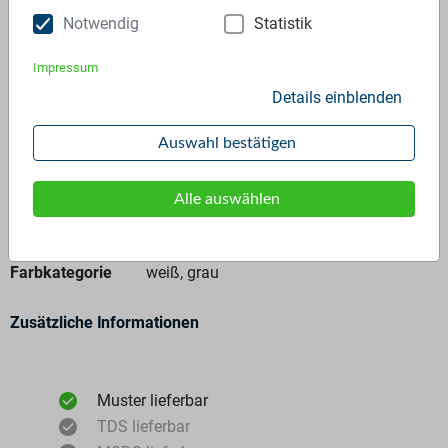
Anfrage stellen
Notwendig
Statistik
Impressum
Details einblenden
Auswahl bestätigen
Allgemeine Angaben
Alle auswählen
Materialtyp
Regranulat
Polymer
PP-C - 100%
Farbkategorie
weiß, grau
Zusätzliche Informationen
Muster lieferbar
TDS lieferbar