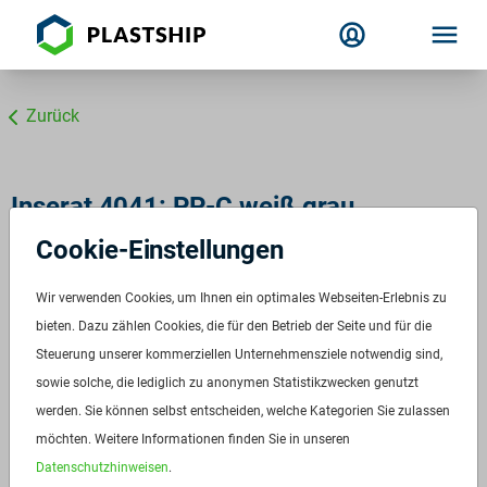
Zurück
Inserat 4041: PP-C weiß grau
Cookie-Einstellungen
ID:
4041
Verfügbar ab:
Sofort
Wir verwenden Cookies, um Ihnen ein optimales Webseiten-Erlebnis zu
Frequenz:
bieten. Dazu zählen Cookies, die für den Betrieb der Seite und für die
Auf Anfrage
Steuerung unserer kommerziellen Unternehmensziele notwendig sind,
Menge:
Auf Anfrage
sowie solche, die lediglich zu anonymen Statistikzwecken genutzt
Standardverpackung/Bereitstellungsart:
Big Bags
werden. Sie können selbst entscheiden, welche Kategorien Sie zulassen
Preis:
Auf Anfrage
möchten. Weitere Informationen finden Sie in unseren
Datenschutzhinweisen
.