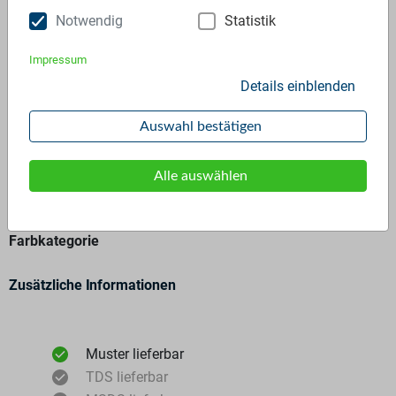
Anfrage stellen
Notwendig
Statistik
Impressum
Details einblenden
Auswahl bestätigen
Allgemeine Angaben
Alle auswählen
Materialtyp
Regranulat
Polymer
PP-C - 100%
Farbkategorie
Zusätzliche Informationen
Muster lieferbar
TDS lieferbar