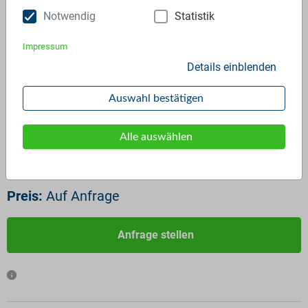
Notwendig
Statistik
Impressum
Details einblenden
rHDPE PCR
ID:
972
Auswahl bestätigen
Verfügbar ab:
Sofort
Frequenz:
Auf Anfrage
Alle auswählen
Menge:
Auf Anfrage
Standardverpackung/Bereitstellungsart:
Big Bags
Preis:
Auf Anfrage
Anfrage stellen