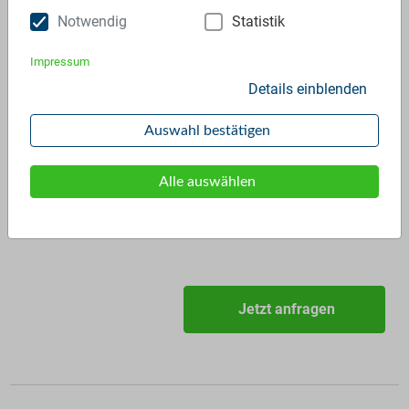
Rezyklatmarkt auch über
Notwendig
Statistik
plastship verfügbar
Impressum
Technology innovation
Details einblenden
Analysis
Auswahl bestätigen
Recycling Technology
Alle auswählen
Kategorie:
Analyse
ID:
S91
Jetzt anfragen