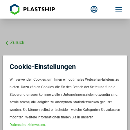
Zurück
plastship und 3S
Cookie-Einstellungen
GmbH fördern
Qualität im
Wir verwenden Cookies, um Ihnen ein optimales Webseiten-Erlebnis zu
Kunststoffrecycling
bieten. Dazu zählen Cookies, die für den Betrieb der Seite und für die
Steuerung unserer kommerziellen Unternehmensziele notwendig sind,
Innovative und
sowie solche, die lediglich zu anonymen Statistikzwecken genutzt
technisch-objektive
werden. Sie können selbst entscheiden, welche Kategorien Sie zulassen
Geruchsbewertung jetzt
möchten. Weitere Informationen finden Sie in unseren
durch
Datenschutzhinweisen
.
Vertriebskooperation im